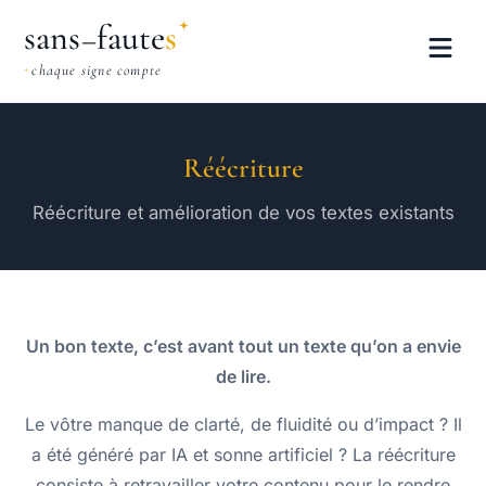
sans
faute
s
–
chaque signe compte
Réécriture
Réécriture et amélioration de vos textes existants
Un bon texte, c’est avant tout un texte qu’on a envie
de lire.
Le vôtre manque de clarté, de fluidité ou d’impact ? Il
a été généré par IA et sonne artificiel ? La réécriture
consiste à retravailler votre contenu pour le rendre